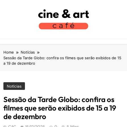
S
k
i
p
t
Cine Art Café
Vamos Tomar Café E Falar Sobre Cinema?
o
c
o
Home
Notícias
n
Sessão da Tarde Globo: confira os filmes que serão exibidos de 15
a 19 de dezembro
t
e
n
t
Notícias
Sessão da Tarde Globo: confira os
filmes que serão exibidos de 15 a 19
de dezembro
CAC
15/12/2025
0
5 Mins