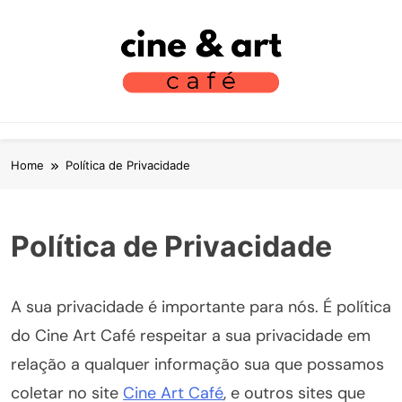
S
k
i
p
t
Cine Art Café
Vamos Tomar Café E Falar Sobre Cinema?
o
c
o
Home
Política de Privacidade
n
t
e
Política de Privacidade
n
t
A sua privacidade é importante para nós. É política
do Cine Art Café respeitar a sua privacidade em
relação a qualquer informação sua que possamos
coletar no site
Cine Art Café
, e outros sites que