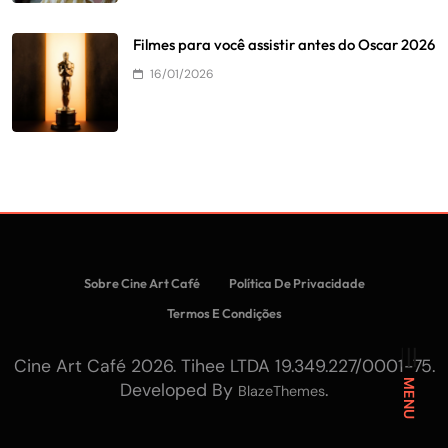
Filmes para você assistir antes do Oscar 2026
16/01/2026
Sobre Cine Art Café
Política De Privacidade
Termos E Condições
Cine Art Café 2026. Tihee LTDA 19.349.227/0001-75.
MENU
Developed By
.
BlazeThemes