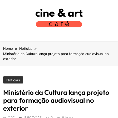
S
k
i
p
t
Cine Art Café
Vamos Tomar Café E Falar Sobre Cinema?
o
c
o
Home
Notícias
n
Ministério da Cultura lança projeto para formação audiovisual no
exterior
t
e
n
t
Notícias
Ministério da Cultura lança projeto
para formação audiovisual no
exterior
CAC
16/10/2025
0
8 Mins