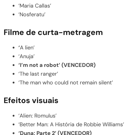
‘Maria Callas’
‘Nosferatu’
Filme de curta-metragem
‘
A lien’
‘Anuja’
‘I’m not a robot’ (VENCEDOR)
‘The last ranger’
‘The man who could not remain silent’
Efeitos visuais
‘Alien: Romulus’
‘Better Man: A História de Robbie Williams’
‘Duna: Parte 2’ (VENCEDOR)