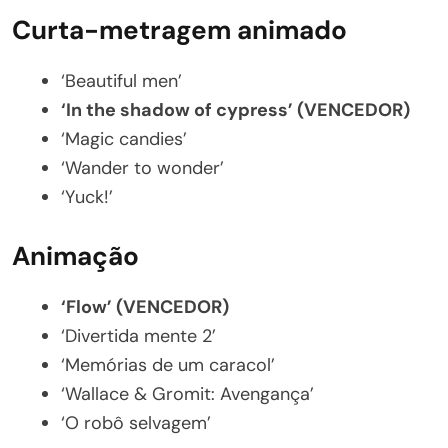
Curta-metragem animado
‘Beautiful men’
‘In the shadow of cypress’ (VENCEDOR)
‘Magic candies’
‘Wander to wonder’
‘Yuck!’
Animação
‘Flow’ (VENCEDOR)
‘Divertida mente 2’
‘Memórias de um caracol’
‘Wallace & Gromit: Avengança’
‘O robô selvagem’