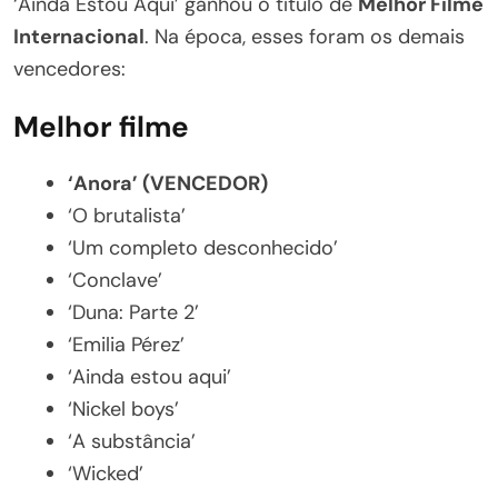
‘Ainda Estou Aqui’ ganhou o título de
Melhor Filme
Internacional
. Na época, esses foram os demais
vencedores:
Melhor filme
‘Anora’ (VENCEDOR)
‘O brutalista’
‘Um completo desconhecido’
‘Conclave’
‘Duna: Parte 2’
‘Emilia Pérez’
‘Ainda estou aqui’
‘Nickel boys’
‘A substância’
‘Wicked’