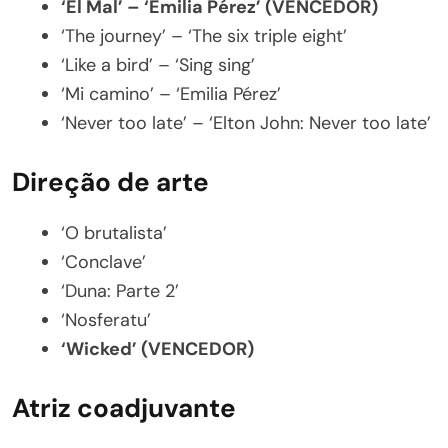
‘El Mal’ – ‘Emilia Pérez’ (VENCEDOR)
‘The journey’ – ‘The six triple eight’
‘Like a bird’ – ‘Sing sing’
‘Mi camino’ – ‘Emilia Pérez’
‘Never too late’ – ‘Elton John: Never too late’
Direção de arte
‘O brutalista’
‘Conclave’
‘Duna: Parte 2’
‘Nosferatu’
‘Wicked’ (VENCEDOR)
Atriz coadjuvante