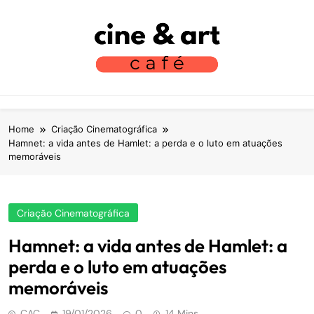
S
k
i
p
t
Cine Art Café
Vamos Tomar Café E Falar Sobre Cinema?
o
c
o
Home
Criação Cinematográfica
n
Hamnet: a vida antes de Hamlet: a perda e o luto em atuações
memoráveis
t
e
n
t
Criação Cinematográfica
Hamnet: a vida antes de Hamlet: a
perda e o luto em atuações
memoráveis
CAC
19/01/2026
0
14 Mins