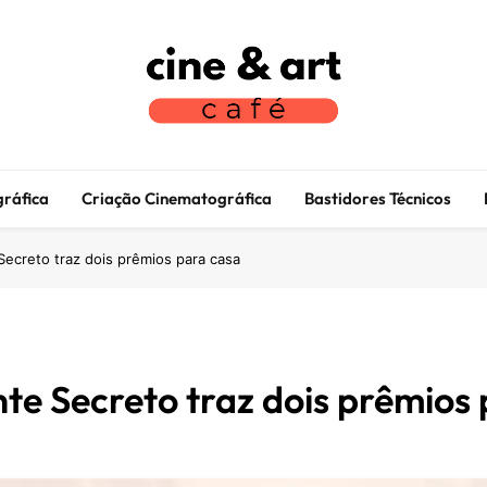
Cine Art Café
Vamos Tomar Café E Falar Sobre Cinema?
ráfica
Criação Cinematográfica
Bastidores Técnicos
ecreto traz dois prêmios para casa
te Secreto traz dois prêmios