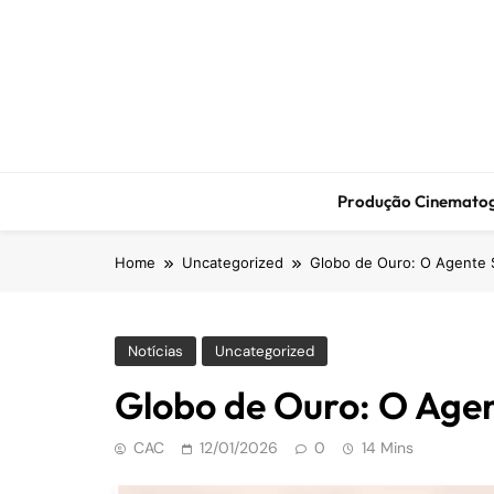
S
k
i
p
t
o
c
o
Produção Cinematog
n
t
Home
Uncategorized
Globo de Ouro: O Agente S
e
n
t
Notícias
Uncategorized
Globo de Ouro: O Agen
CAC
12/01/2026
0
14 Mins