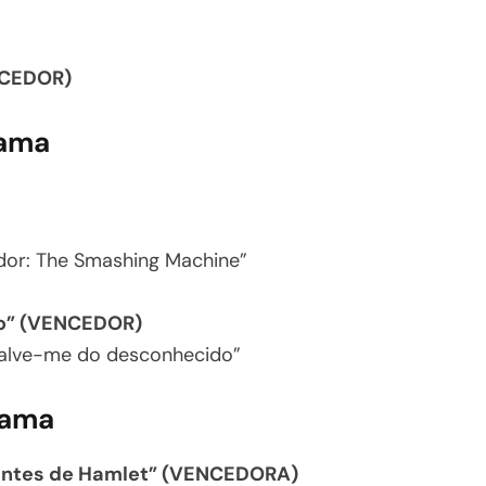
NCEDOR)
rama
dor: The Smashing Machine”
to” (VENCEDOR)
 Salve-me do desconhecido”
rama
 antes de Hamlet” (VENCEDORA)