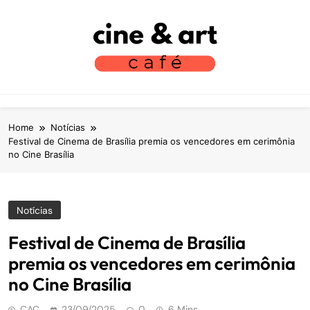
S
k
i
p
t
Cine Art Café
Vamos Tomar Café E Falar Sobre Cinema?
o
c
o
Home
Notícias
n
Festival de Cinema de Brasília premia os vencedores em cerimônia
no Cine Brasília
t
e
n
t
Notícias
Festival de Cinema de Brasília
premia os vencedores em cerimônia
no Cine Brasília
CAC
23/09/2025
0
6 Mins